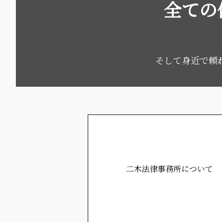
全ての
そして身近で頼
二木法律事務所について